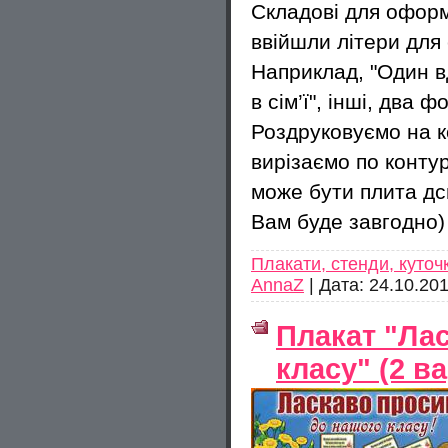
Складові для оформ
ввійшли літери для
Наприклад, "Один в
в сім’ї", інші, два 
Роздруковуємо на к
вирізаємо по конту
може бути плита дсп
Вам буде завгодно) 
Плакати, стенди, куточ
AnnaZ
|
Дата:
24.10.20
Плакат "Ла
класу" (2 в