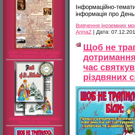
Інформаційно-тематичн
інформація про День
Вивчення іноземних мо
AnnaZ
|
Дата:
07.12.20
Щоб не трап
Стенд "Т.Шевченко. Останні роки
дотримання
життя та творчості (1857 -1861)"
час святкув
різдвяних с
Інформаційно-тематичні плакати
"Feast of St. Nicholas"