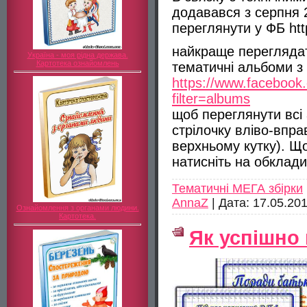
додавався з серпня 
переглянути у ФБ htt
найкраще переглядати
Україна - моя рідна держава.
Картотека ознайомлень
тематичні альбоми з
https://www.facebook
filter=albums
щоб переглянути всі 
стрілочку вліво-впра
верхньому кутку). Що
натисніть на обклад
Тематичні МЕГА збірки
AnnaZ
|
Дата:
17.05.20
Ознайомлення з органами людини.
Картотека.
Як успішно