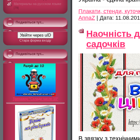
Материалы на русском языке
[79]
Плакати, стенди, куточ
AnnaZ
|
Дата:
11.08.20
Подивіться тут...
Наочність д
Увійти через uID
Стара форма входу
садочків
Подивіться тут...
Тренажер "Склади число 10"
В звязку з технічним