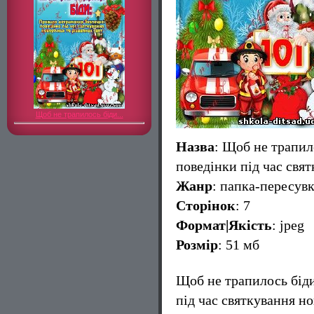
Щоб не трапилось біди...
Назва
: Щоб не трапил
поведінки під час свя
Жанр
: папка-пересув
Сторінок
: 7
Формат|Якість
: jpeg
Розмір
: 51 мб
Щоб не трапилось біди
під час святкування н