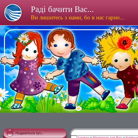
Раді бачити Вас...
Ви лишитесь з нами, бо в нас гарно...
Подивіться тут...
Головна
»
Матеріали для Вас
»
Комірчи