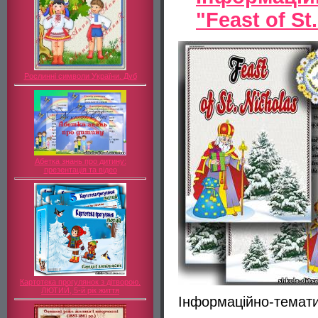
"Feast of St
Рослинні символи України. Дуб
Абетка знань про дитину:
презентація та відео
Картотека прогулянок з дітворою.
ЛЮТИЙ, 5-й рік життя
Інформаційно-тематич