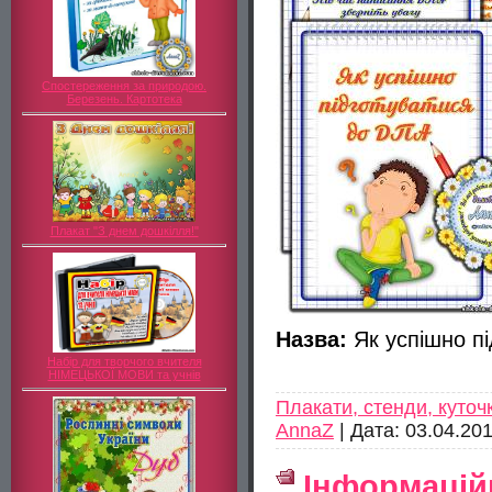
Спостереження за природою.
Березень. Картотека
Плакат "З днем дошкілля!"
Назва:
Як успішно п
Набір для творчого вчителя
НІМЕЦЬКОЇ МОВИ та учнів
Плакати, стенди, куточ
AnnaZ
|
Дата:
03.04.20
Інформацій