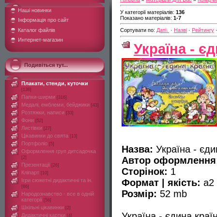
Наші новинки
У категорії матеріалів
:
136
Показано матеріалів
:
1-7
Інформація про сайт
Каталог файлів
Сортувати по
:
Даті
·
Назві
·
Рейтингу
Интернет-магазин
Україна - є
Подивіться тут...
Плакати, стенди, куточки
[136]
Папки-ширми
[316]
Медалі, емблеми, бейджики
[43]
Розтяжки, написи
[33]
Фони
[52]
Листівки
[27]
Цікавинки до свята
[13]
Портфоліо
[5]
Назва:
Україна - єди
Оформлення груп дитсадочка
Автор оформлення
[2]
Презентації
[26]
Сторінок:
1
Кліпарт
[10]
Формат | якість:
а2
Ігри сюжетні дидактичні та ін.
[86]
Розмір:
52 mb
Народознавство - все в одній
категорії
[56]
Шкільні цікавинки
[2]
Україна - єдина краї
Дидактичні картки
[4]