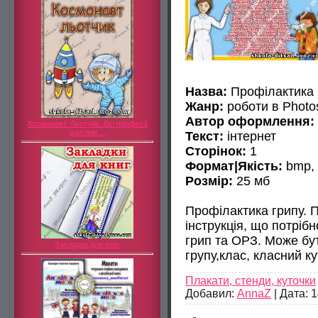
Назва:
Профілактика г
Жанр:
роботи в Photo
Автор оформлення:
Космонавт. Льотчик. Всі професії
важливі ...
Текст:
інтернет
Сторінок:
1
Формат|Якість:
bmp, 
Розмір:
25 мб
Профілактика грипу. П
інструкція, що потріб
грип та ОРЗ. Може бу
Закладки для книг
групу,клас, класний к
Плакати, стенди, куточки
Добавил:
AnnaZ
|
Дата:
1