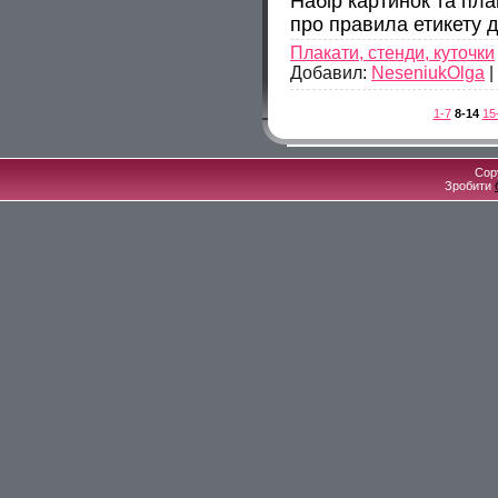
Набір картинок та пла
про правила етикету 
Плакати, стенди, куточки
Добавил:
NeseniukOlga
|
1-7
8-14
15
Cop
Зробити