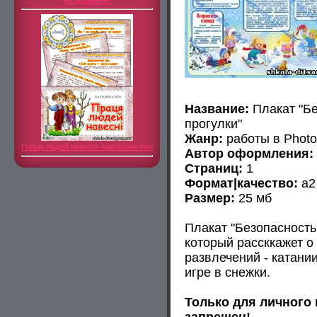
інструменти"
Название:
Плакат "Бе
прогулки"
Жанр:
работы в Phot
Праця людей навесні. Картотека ігор
Автор оформления:
Страниц:
1
Формат|качество:
а2 
Размер:
25 мб
Плакат "Безопасность
который рассккажет о
развлечений - катании
игре в снежки.
Только для личного
запрещен!