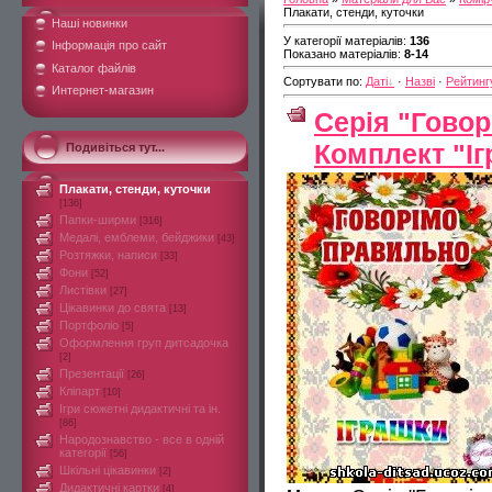
Плакати, стенди, куточки
Наші новинки
У категорії матеріалів
:
136
Інформація про сайт
Показано матеріалів
:
8-14
Каталог файлів
Сортувати по
:
Даті
·
Назві
·
Рейтинг
Интернет-магазин
Серія "Говор
Комплект "І
Подивіться тут...
Плакати, стенди, куточки
[136]
Папки-ширми
[316]
Медалі, емблеми, бейджики
[43]
Розтяжки, написи
[33]
Фони
[52]
Листівки
[27]
Цікавинки до свята
[13]
Портфоліо
[5]
Оформлення груп дитсадочка
[2]
Презентації
[26]
Кліпарт
[10]
Ігри сюжетні дидактичні та ін.
[86]
Народознавство - все в одній
категорії
[56]
Шкільні цікавинки
[2]
Дидактичні картки
[4]