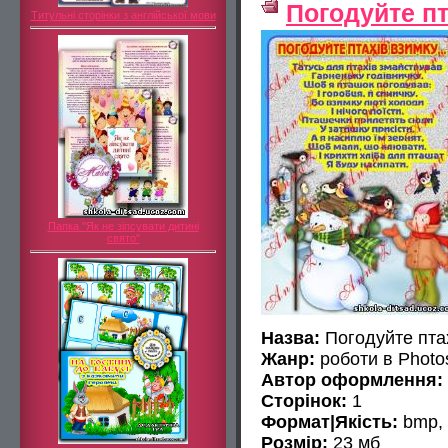
Погодуйте пт
Титульні сторінки з англійської мови
Папка "Як не зіпсувати дитині
свято"
Назва:
Погодуйте птах
Жанр:
роботи в Photo
Автор оформлення:
Сторінок:
1
Формат|Якість:
bmp, 
Розмір:
23 мб