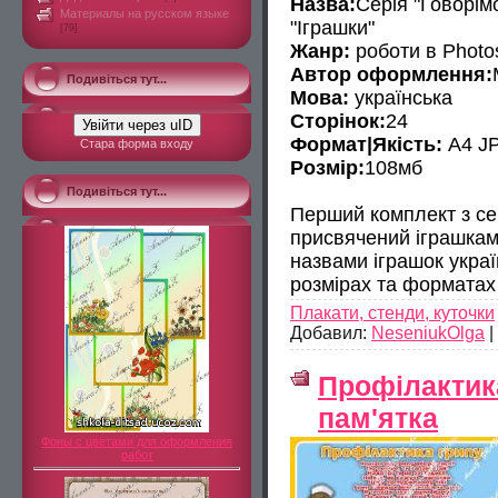
Назва:
Серія "Говорім
Материалы на русском языке
"Іграшки"
[79]
Жанр:
роботи в Photo
Автор оформлення:
Подивіться тут...
Мова:
українська
Сторінок:
24
Увійти через uID
Формат|Якість:
A4 JP
Стара форма входу
Розмір:
108мб
Подивіться тут...
Перший комплект з сер
присвячений іграшкам
назвами іграшок укра
розмірах та форматах
Плакати, стенди, куточки
Добавил:
NeseniukOlga
|
Профілактика
пам'ятка
Фоны с цветами для оформления
работ