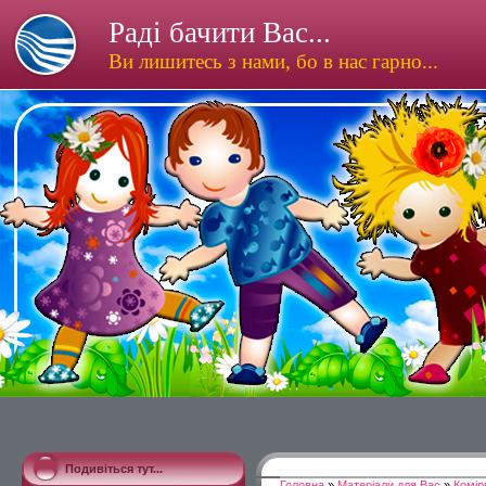
Раді бачити Вас...
Ви лишитесь з нами, бо в нас гарно...
Подивіться тут...
Головна
»
Матеріали для Вас
»
Комір