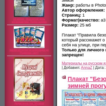
зимой"
Жанр:
работы в Phot
Автор оформления:
Страниц:
1
12 квітня - Всесвітній день
Формат|качество:
а3 
космонавтики. Папка-ширма
Размер:
25 мб
Плакат "Правила безо
который рассккажет о 
себя на улице, при пе
Только для личного
Іменні обгортки на шоколадки до
Різдвяних свят!
запрещен!
Материалы на русском я
|
Добавил:
AnnaZ
|
Дата:
Плакат "Без
зимней прог
Дидактична гра "Музичні