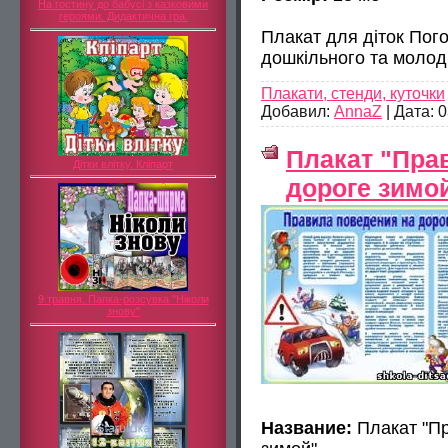
На гостину до бабусі з казковими
героями. Дидактична гра.
Плакат для діток Пого
дошкільного та молодш
Плакати, стенди, куточки
Добавил:
AnnaZ
|
Дата:
0
Плакат "Пра
Дітки влітку. Кліпарт
дороге зимо
9 травня. Папка-розсувка "Ніколи
знову"
Название:
Плакат "Пр