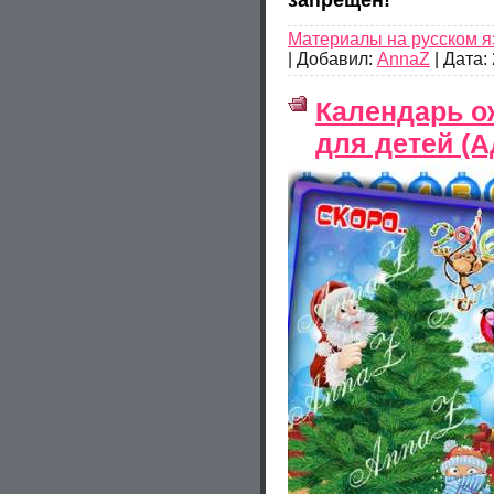
Материалы на русском я
|
Добавил:
AnnaZ
|
Дата:
Календарь о
для детей (А