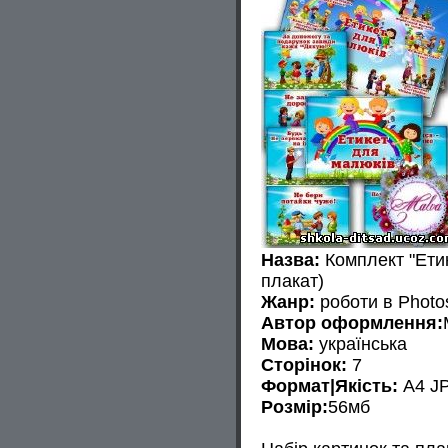
Назва:
Комплект "Етик
плакат)
Жанр:
роботи в Photo
Автор оформлення:
Мова:
українська
Сторінок:
7
Формат|Якість:
A4 J
Розмір:
56мб