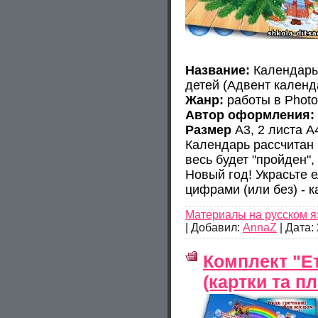
Название:
Календарь
детей (Адвент календ
Жанр:
работы в Phot
Автор оформления:
Размер
A3, 2 листа А
Календарь рассчитан 
весь будет "пройден",
Новый год! Украсьте 
цифрами (или без) - 
Материалы на русском я
|
Добавил:
AnnaZ
|
Дата:
Комплект "Е
(картки та пл