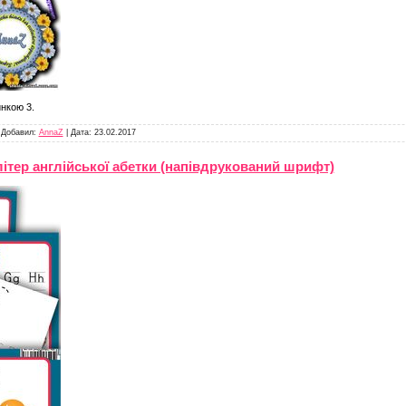
инкою 3.
|
Добавил:
AnnaZ
|
Дата:
23.02.2017
ітер англійської абетки (напівдрукований шрифт)