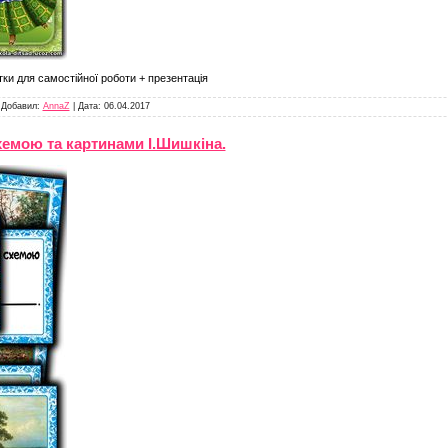
тки для самостійної роботи + презентація
|
Добавил:
AnnaZ
|
Дата:
06.04.2017
хемою та картинами І.Шишкіна.