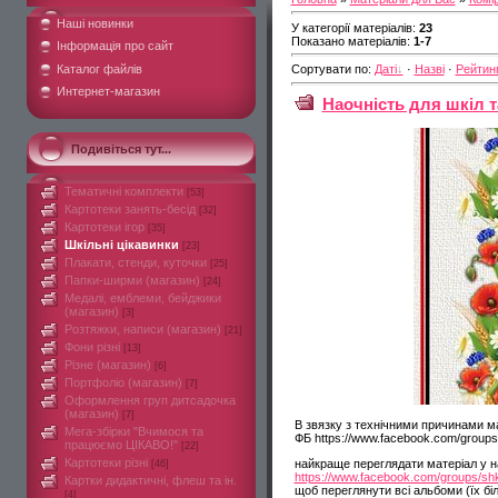
Наші новинки
У категорії матеріалів
:
23
Показано матеріалів
:
1-7
Інформація про сайт
Каталог файлів
Сортувати по
:
Даті
·
Назві
·
Рейтин
Интернет-магазин
Наочність для шкіл т
Подивіться тут...
Тематичні комплекти
[53]
Картотеки занять-бесід
[32]
Картотеки ігор
[35]
Шкільні цікавинки
[23]
Плакати, стенди, куточки
[25]
Папки-ширми (магазин)
[24]
Медалі, емблеми, бейджики
(магазин)
[3]
Розтяжки, написи (магазин)
[21]
Фони різні
[13]
Різне (магазин)
[6]
Портфоліо (магазин)
[7]
Оформлення груп дитсадочка
(магазин)
[7]
В звязку з технічними причинами ма
Мега-збірки "Вчимося та
ФБ https://www.facebook.com/groups/
працюємо ЦІКАВО!"
[22]
Картотеки різні
найкраще переглядати матеріал у н
[46]
https://www.facebook.com/groups/shko
Картки дидактичні, флеш та ін.
щоб переглянути всі альбоми (їх бі
[4]