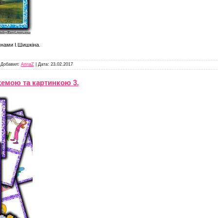
инами І.Шишкіна.
|
Добавил:
AnnaZ
|
Дата:
23.02.2017
хемою та картинкою 3.