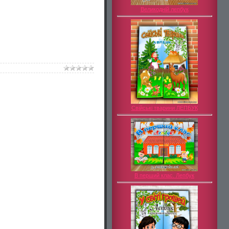
Великодній лепбук
Свійські тварини ЛЕПБУК
В перший клас. Лепбук