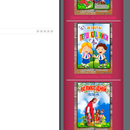
Прикметник - як частина мови.
Першокласники. Лепбук.