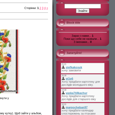
Сторінки
:
1
2
3
4
»
Block title
Зараз з нами...
1
Поки що себе не назвали...
1
З іменами...
0
Запитуйте!
янути у
ому кутку). Щоб зайти у альбом,