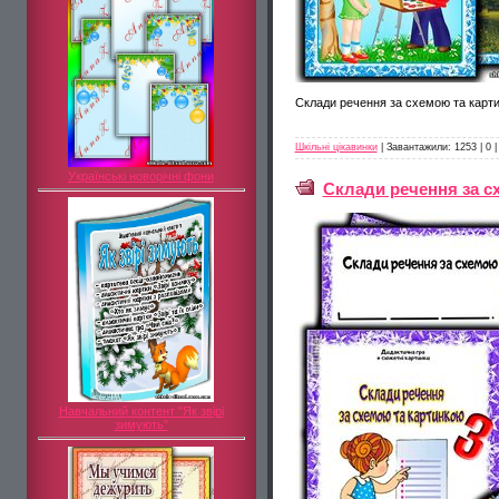
Склади речення за схемою та карт
Шкільні цікавинки
|
Завантажили:
1253
|
0
Українські новорічні фони
Склади речення за с
Навчальний контент "Як звірі
зимують"