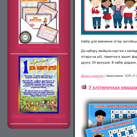
Набір для вивчення літер англійс
Основи правової культури.
Картотека ігор
До набору ввійшли картки з напівд
літери на а4), памятки в зошит фо
друку 35 аркушів. В набір додано
Шкільні цікавинки
|
Завантажили:
3135
|
0
У клітиночках квадра
Плакат-привітання до Дня захисту
дітей