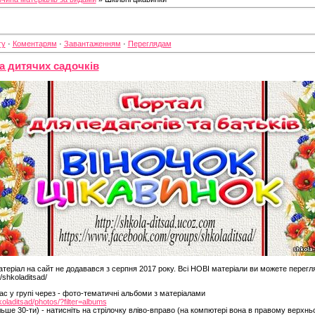
гу
·
Коментарям
·
Завантаженням
·
Переглядам
а дитячих садочків
теріал на сайт не додавався з серпня 2017 року. Всі НОВІ матеріали ви можете перегл
shkoladitsad/
ас у групі через - фото-тематичні альбоми з матеріалами
laditsad/photos/?filter=albums
льше 30-ти) - натисніть на стрілочку вліво-вправо (на компютері вона в правому верхнь