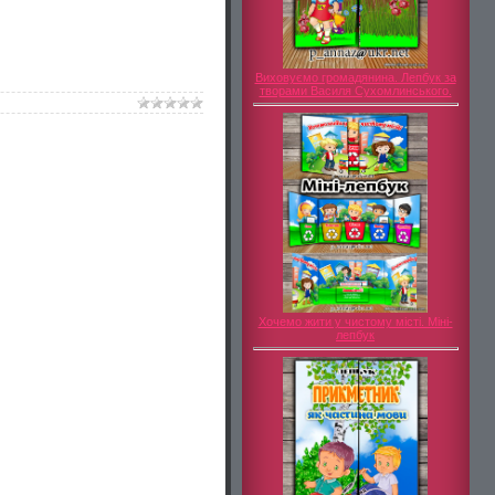
Виховуємо громадянина. Лепбук за
творами Василя Сухомлинського.
Хочемо жити у чистому місті. Міні-
лепбук