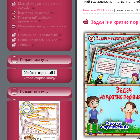
який вас зацікавив - натисніть на о
Матеріали для оформлення
заходів
[22]
Тематичні МЕГА збірки
|
Завантажили:
335
Ігри + картки до них
[69]
Презентації, шаблони
Задачі на кратне пор
презентацій
[7]
Материалы на русском языке
[2]
Спілкуємось з батьками
[16]
Вивчення іноземних мов
[22]
Лепбуки
[26]
Подивіться тут...
Увійти через uID
Стара форма входу
Подивіться тут...