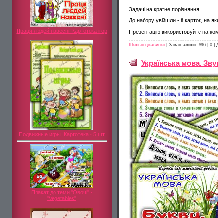
Задачі на кратне порівняння.
До набору увійшли - 8 карток, на як
Праця людей навесні. Картотека ігор
Презентацію використовуйте на комп
Шкільні цікавинки
|
Завантажили:
996
|
0
|
Українська мова. Зву
Подвижные игры. Картотека - 5 шт
Плакат до теми "Овочі" -
"Vegetables"