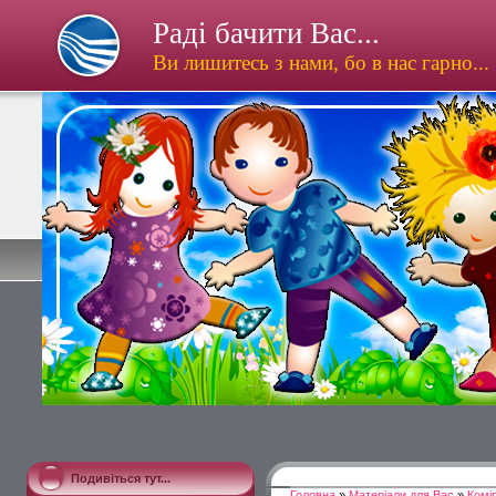
Раді бачити Вас...
Ви лишитесь з нами, бо в нас гарно...
Подивіться тут...
Головна
»
Матеріали для Вас
»
Комі