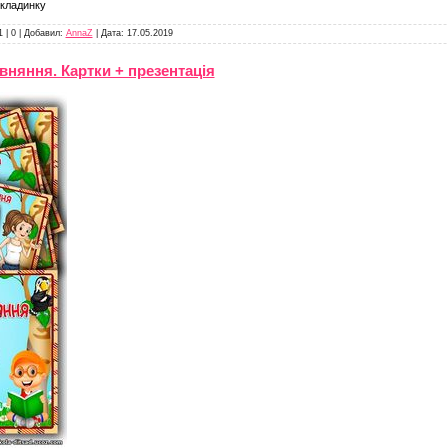
бкладинку
1
|
0
|
Добавил:
AnnaZ
|
Дата:
17.05.2019
івняння. Картки + презентація