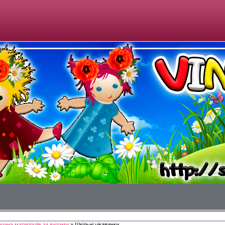
рчина матеріалів за видами
» Шкільні цікавинки