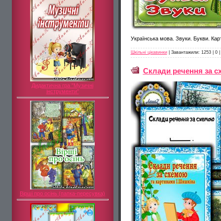
Українська мова. Звуки. Букви. Кар
Шкільні цікавинки
|
Завантажили:
1253
|
0
Склади речення за с
Дидактична гра "Музичні
інструменти"
Вірші про осінь (папка-пересувка)