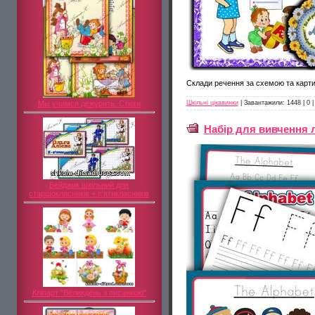
Склади речення за схемою та карт
Мы учимся дежурить. Стихи
Шкільні цікавинки
|
Завантажили:
1448
|
0
Набір для вивчення л
Бейджик шкільний для
старшокласників + п'ятикласників
Кліпарт "Великдень з писанкою"