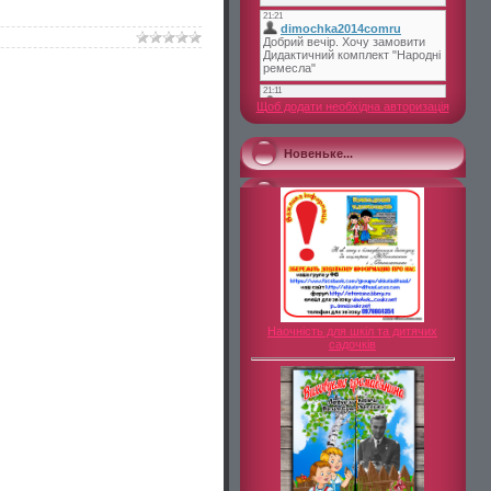
Щоб додати необхідна авторизація
Новеньке...
Наочність для шкіл та дитячих
садочків