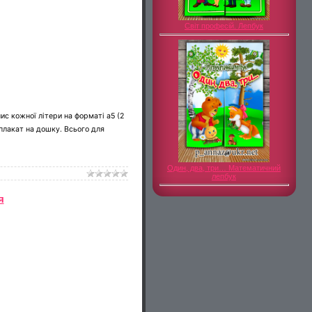
Світ професій. Лепбук
ис кожної літери на форматі а5 (2
плакат на дошку. Всього для
Один, два, три… Математичний
лепбук
я