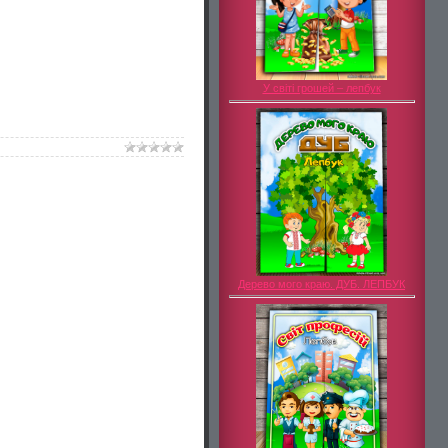
У світі грошей – лепбук
Дерево мого краю. ДУБ. ЛЕПБУК