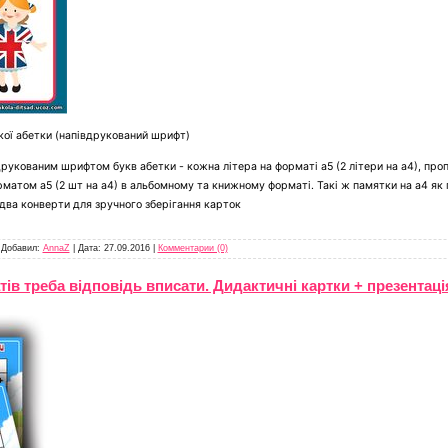
ької абетки (напівдрукований шрифт)
рукованим шрифтом букв абетки - кожна літера на форматі а5 (2 літери на а4), проп
рматом а5 (2 шт на а4) в альбомному та книжному форматі. Такі ж памятки на а4 як 
 два конверти для зручного зберігання карток
|
Добавил:
AnnaZ
|
Дата:
27.09.2016
|
Комментарии (0)
тів треба відповідь вписати. Дидактичні картки + презентаці